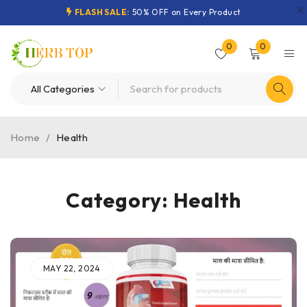
FLASH SALE:
50% OFF on Every Product
0
0
Home
/
Health
Category: Health
MAY 22, 2024